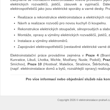
elektrických rozvaděčů, jističů, zásuvek a vypínačů. D
elektrospotřebičů jako jsou elektrické sporáky a varné desky. P
Realizace a rekonstrukce elektroinstalace a elektrických r
Návrh a realizace rozvodů pro novou kuchyň či koupelnu.
Rekonstrukce elektrických stoupaček, silnoproudých a sla
Montáže, opravy a výměny elektrických rozvaděčů, jističů, 
Instalace a výměny elektroměrů.
Zapojování elektrospotřebičů (vestavěné elektrické varné de
Elektroinstalační práce provádíme zejména v
Praze 4
(Braní
Kunratice, Libuš, Lhotka, Michle, Modřany, Nusle, Podolí),
Praz
Smíchov),
Praze 10
(Hostivař, Malešice, Strašnice, Štěrboholy,
(např. elektroinstalace domů a bytů, rozsáhlejší opravy) realizu
Pro více informací nebo objednání služeb nás kon
Copyright 2026 © elektroinstalace-praha4.c